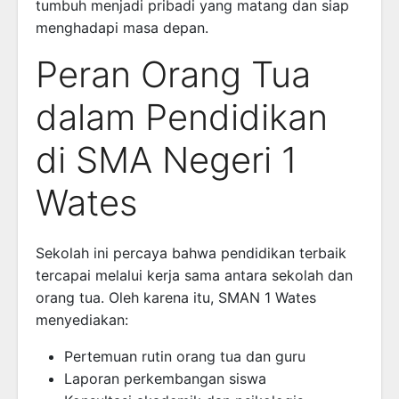
tumbuh menjadi pribadi yang matang dan siap
menghadapi masa depan.
Peran Orang Tua
dalam Pendidikan
di SMA Negeri 1
Wates
Sekolah ini percaya bahwa pendidikan terbaik
tercapai melalui kerja sama antara sekolah dan
orang tua. Oleh karena itu, SMAN 1 Wates
menyediakan:
Pertemuan rutin orang tua dan guru
Laporan perkembangan siswa