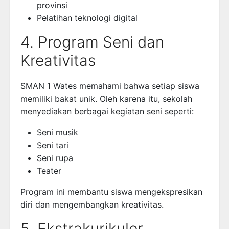
provinsi
Pelatihan teknologi digital
4. Program Seni dan
Kreativitas
SMAN 1 Wates memahami bahwa setiap siswa
memiliki bakat unik. Oleh karena itu, sekolah
menyediakan berbagai kegiatan seni seperti:
Seni musik
Seni tari
Seni rupa
Teater
Program ini membantu siswa mengekspresikan
diri dan mengembangkan kreativitas.
5. Ekstrakurikuler