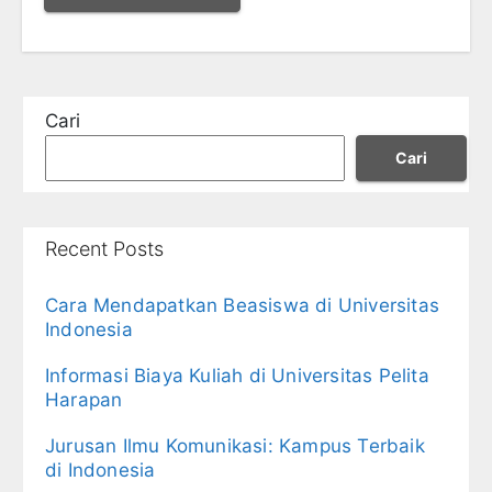
Cari
Cari
Recent Posts
Cara Mendapatkan Beasiswa di Universitas
Indonesia
Informasi Biaya Kuliah di Universitas Pelita
Harapan
Jurusan Ilmu Komunikasi: Kampus Terbaik
di Indonesia