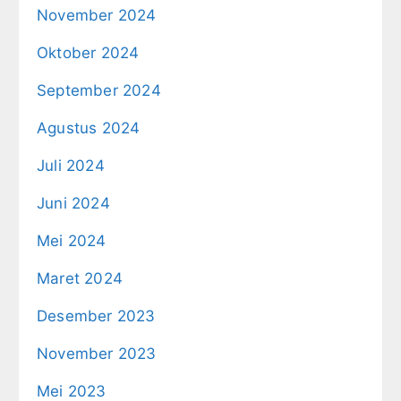
November 2024
Oktober 2024
September 2024
Agustus 2024
Juli 2024
Juni 2024
Mei 2024
Maret 2024
Desember 2023
November 2023
Mei 2023