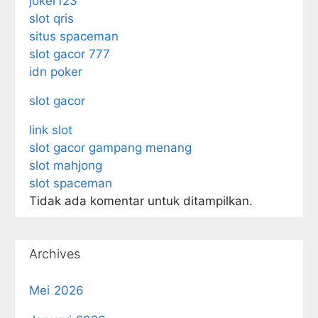
joker123
slot qris
situs spaceman
slot gacor 777
idn poker
slot gacor
link slot
slot gacor gampang menang
slot mahjong
slot spaceman
Tidak ada komentar untuk ditampilkan.
Archives
Mei 2026