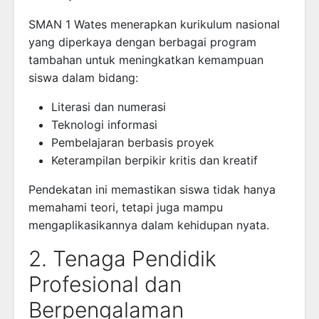
SMAN 1 Wates menerapkan kurikulum nasional
yang diperkaya dengan berbagai program
tambahan untuk meningkatkan kemampuan
siswa dalam bidang:
Literasi dan numerasi
Teknologi informasi
Pembelajaran berbasis proyek
Keterampilan berpikir kritis dan kreatif
Pendekatan ini memastikan siswa tidak hanya
memahami teori, tetapi juga mampu
mengaplikasikannya dalam kehidupan nyata.
2. Tenaga Pendidik
Profesional dan
Berpengalaman