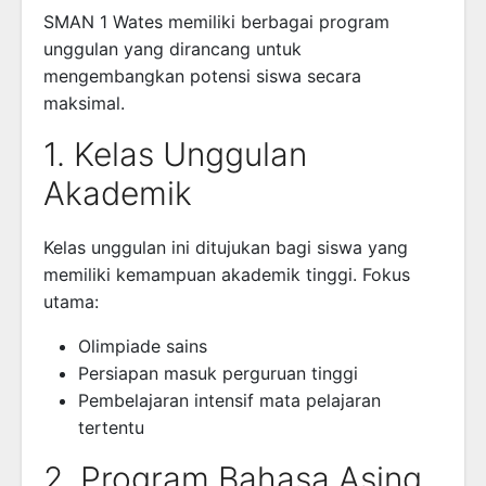
SMAN 1 Wates memiliki berbagai program
unggulan yang dirancang untuk
mengembangkan potensi siswa secara
maksimal.
1. Kelas Unggulan
Akademik
Kelas unggulan ini ditujukan bagi siswa yang
memiliki kemampuan akademik tinggi. Fokus
utama:
Olimpiade sains
Persiapan masuk perguruan tinggi
Pembelajaran intensif mata pelajaran
tertentu
2. Program Bahasa Asing