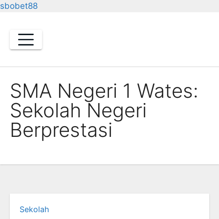
sbobet88
Skip
to
content
SMA Negeri 1 Wates:
Sekolah Negeri
Berprestasi
Sekolah