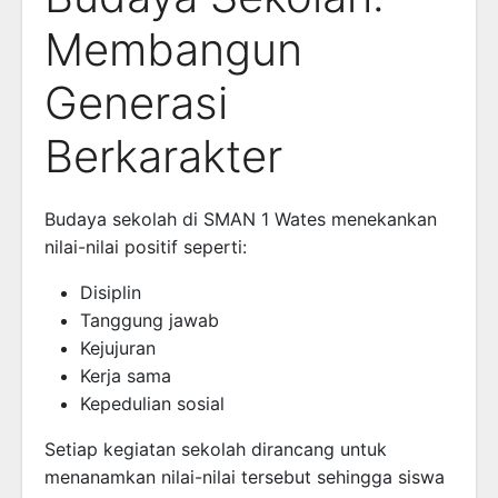
Membangun
Generasi
Berkarakter
Budaya sekolah di SMAN 1 Wates menekankan
nilai-nilai positif seperti:
Disiplin
Tanggung jawab
Kejujuran
Kerja sama
Kepedulian sosial
Setiap kegiatan sekolah dirancang untuk
menanamkan nilai-nilai tersebut sehingga siswa