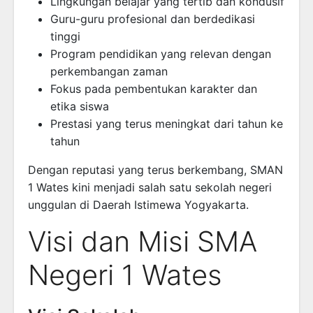
Lingkungan belajar yang tertib dan kondusif
Guru-guru profesional dan berdedikasi
tinggi
Program pendidikan yang relevan dengan
perkembangan zaman
Fokus pada pembentukan karakter dan
etika siswa
Prestasi yang terus meningkat dari tahun ke
tahun
Dengan reputasi yang terus berkembang, SMAN
1 Wates kini menjadi salah satu sekolah negeri
unggulan di Daerah Istimewa Yogyakarta.
Visi dan Misi SMA
Negeri 1 Wates