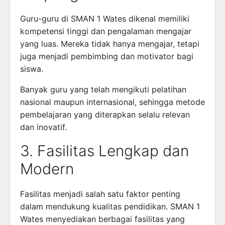
Guru-guru di SMAN 1 Wates dikenal memiliki
kompetensi tinggi dan pengalaman mengajar
yang luas. Mereka tidak hanya mengajar, tetapi
juga menjadi pembimbing dan motivator bagi
siswa.
Banyak guru yang telah mengikuti pelatihan
nasional maupun internasional, sehingga metode
pembelajaran yang diterapkan selalu relevan
dan inovatif.
3. Fasilitas Lengkap dan
Modern
Fasilitas menjadi salah satu faktor penting
dalam mendukung kualitas pendidikan. SMAN 1
Wates menyediakan berbagai fasilitas yang