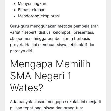
Menyenangkan
Bebas tekanan
Mendorong eksplorasi
Guru-guru menggunakan metode pembelajaran
variatif seperti diskusi kelompok, presentasi,
eksperimen, hingga pembelajaran berbasis
proyek. Hal ini membuat siswa lebih aktif dan
percaya diri.
Mengapa Memilih
SMA Negeri 1
Wates?
Ada banyak alasan mengapa sekolah ini menjadi
pilihan tepat bagi siswa dan orang tua: