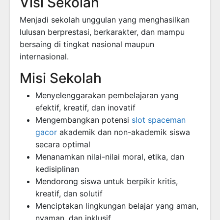
Visi Sekolah
Menjadi sekolah unggulan yang menghasilkan
lulusan berprestasi, berkarakter, dan mampu
bersaing di tingkat nasional maupun
internasional.
Misi Sekolah
Menyelenggarakan pembelajaran yang
efektif, kreatif, dan inovatif
Mengembangkan potensi
slot spaceman
gacor
akademik dan non-akademik siswa
secara optimal
Menanamkan nilai-nilai moral, etika, dan
kedisiplinan
Mendorong siswa untuk berpikir kritis,
kreatif, dan solutif
Menciptakan lingkungan belajar yang aman,
nyaman, dan inklusif