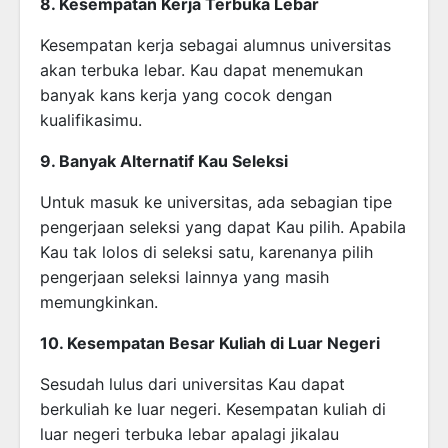
8. Kesempatan Kerja Terbuka Lebar
Kesempatan kerja sebagai alumnus universitas
akan terbuka lebar. Kau dapat menemukan
banyak kans kerja yang cocok dengan
kualifikasimu.
9. Banyak Alternatif Kau Seleksi
Untuk masuk ke universitas, ada sebagian tipe
pengerjaan seleksi yang dapat Kau pilih. Apabila
Kau tak lolos di seleksi satu, karenanya pilih
pengerjaan seleksi lainnya yang masih
memungkinkan.
10. Kesempatan Besar Kuliah di Luar Negeri
Sesudah lulus dari universitas Kau dapat
berkuliah ke luar negeri. Kesempatan kuliah di
luar negeri terbuka lebar apalagi jikalau