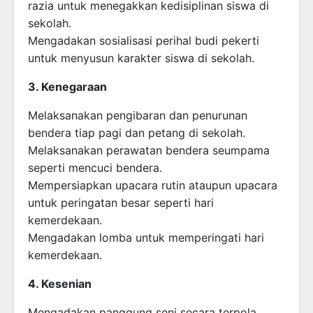
razia untuk menegakkan kedisiplinan siswa di
sekolah.
Mengadakan sosialisasi perihal budi pekerti
untuk menyusun karakter siswa di sekolah.
3. Kenegaraan
Melaksanakan pengibaran dan penurunan
bendera tiap pagi dan petang di sekolah.
Melaksanakan perawatan bendera seumpama
seperti mencuci bendera.
Mempersiapkan upacara rutin ataupun upacara
untuk peringatan besar seperti hari
kemerdekaan.
Mengadakan lomba untuk memperingati hari
kemerdekaan.
4. Kesenian
Mengadakan panggung seni secara terpola