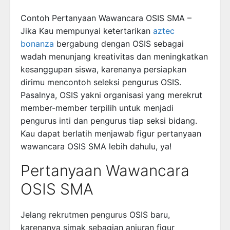
Contoh Pertanyaan Wawancara OSIS SMA –
Jika Kau mempunyai ketertarikan
aztec
bonanza
bergabung dengan OSIS sebagai
wadah menunjang kreativitas dan meningkatkan
kesanggupan siswa, karenanya persiapkan
dirimu mencontoh seleksi pengurus OSIS.
Pasalnya, OSIS yakni organisasi yang merekrut
member-member terpilih untuk menjadi
pengurus inti dan pengurus tiap seksi bidang.
Kau dapat berlatih menjawab figur pertanyaan
wawancara OSIS SMA lebih dahulu, ya!
Pertanyaan Wawancara
OSIS SMA
Jelang rekrutmen pengurus OSIS baru,
karenanya simak sebagian anjuran figur