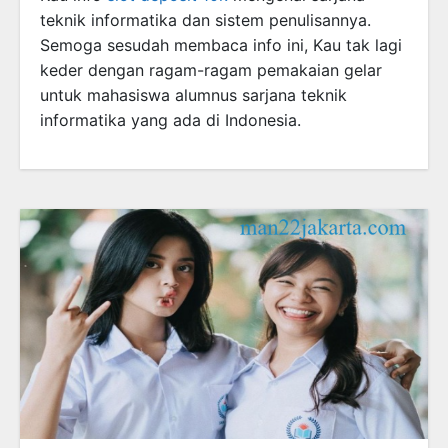
teknik informatika dan sistem penulisannya.
Semoga sesudah membaca info ini, Kau tak lagi
keder dengan ragam-ragam pemakaian gelar
untuk mahasiswa alumnus sarjana teknik
informatika yang ada di Indonesia.