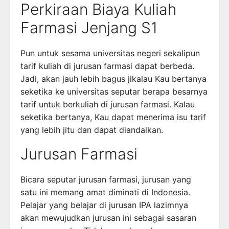
Perkiraan Biaya Kuliah
Farmasi Jenjang S1
Pun untuk sesama universitas negeri sekalipun
tarif kuliah di jurusan farmasi dapat berbeda.
Jadi, akan jauh lebih bagus jikalau Kau bertanya
seketika ke universitas seputar berapa besarnya
tarif untuk berkuliah di jurusan farmasi. Kalau
seketika bertanya, Kau dapat menerima isu tarif
yang lebih jitu dan dapat diandalkan.
Jurusan Farmasi
Bicara seputar jurusan farmasi, jurusan yang
satu ini memang amat diminati di Indonesia.
Pelajar yang belajar di jurusan IPA lazimnya
akan mewujudkan jurusan ini sebagai sasaran