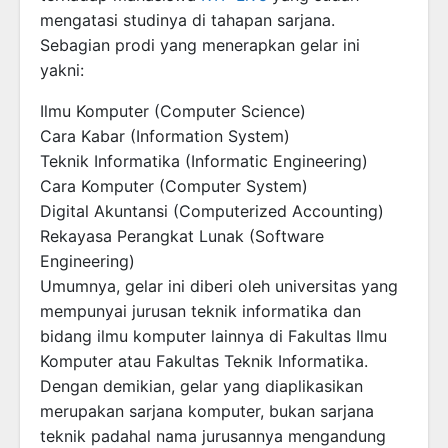
mengatasi studinya di tahapan sarjana.
Sebagian prodi yang menerapkan gelar ini
yakni:
Ilmu Komputer (Computer Science)
Cara Kabar (Information System)
Teknik Informatika (Informatic Engineering)
Cara Komputer (Computer System)
Digital Akuntansi (Computerized Accounting)
Rekayasa Perangkat Lunak (Software
Engineering)
Umumnya, gelar ini diberi oleh universitas yang
mempunyai jurusan teknik informatika dan
bidang ilmu komputer lainnya di Fakultas Ilmu
Komputer atau Fakultas Teknik Informatika.
Dengan demikian, gelar yang diaplikasikan
merupakan sarjana komputer, bukan sarjana
teknik padahal nama jurusannya mengandung