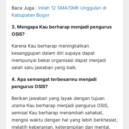
Baca Juga :
Inilah 12 SMA/SMK Unggulan di
Kabupaten Bogor
3. Mengapa Kau berharap menjadi pengurus
OSIS?
Karena Kau berharap meningkatkan
kesanggupan dalam diri supaya dapat
mempunyai bekal organisasi dapat menjadi
salah satu jawaban yang baik.
4. Apa semangat terbesarmu menjadi
pengurus OSIS?
Berikan jawaban yang layak dengan tujuan
utama Kau berharap menjadi pengurus OSIS,
semisal Kau berharap menambah sahabat,
mengisi waktu dengan hal yang lebih berkhasiat,
melatih keberanian, keterampilan dan mental,