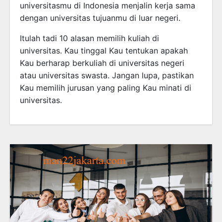
universitasmu di Indonesia menjalin kerja sama
dengan universitas tujuanmu di luar negeri.
Itulah tadi 10 alasan memilih kuliah di
universitas. Kau tinggal Kau tentukan apakah
Kau berharap berkuliah di universitas negeri
atau universitas swasta. Jangan lupa, pastikan
Kau memilih jurusan yang paling Kau minati di
universitas.