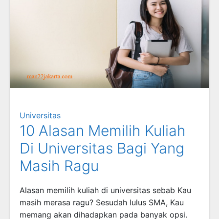
Universitas
10 Alasan Memilih Kuliah
Di Universitas Bagi Yang
Masih Ragu
Alasan memilih kuliah di universitas sebab Kau
masih merasa ragu? Sesudah lulus SMA, Kau
memang akan dihadapkan pada banyak opsi.