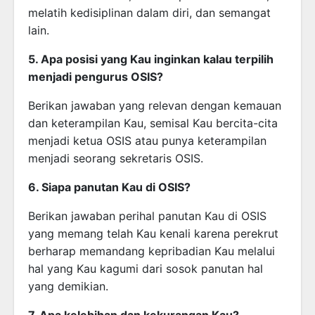
melatih kedisiplinan dalam diri, dan semangat
lain.
5. Apa posisi yang Kau inginkan kalau terpilih
menjadi pengurus OSIS?
Berikan jawaban yang relevan dengan kemauan
dan keterampilan Kau, semisal Kau bercita-cita
menjadi ketua OSIS atau punya keterampilan
menjadi seorang sekretaris OSIS.
6. Siapa panutan Kau di OSIS?
Berikan jawaban perihal panutan Kau di OSIS
yang memang telah Kau kenali karena perekrut
berharap memandang kepribadian Kau melalui
hal yang Kau kagumi dari sosok panutan hal
yang demikian.