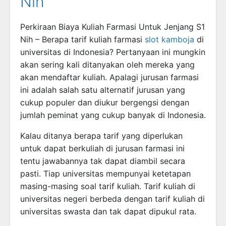
Nih
Perkiraan Biaya Kuliah Farmasi Untuk Jenjang S1
Nih – Berapa tarif kuliah farmasi
slot kamboja
di
universitas di Indonesia? Pertanyaan ini mungkin
akan sering kali ditanyakan oleh mereka yang
akan mendaftar kuliah. Apalagi jurusan farmasi
ini adalah salah satu alternatif jurusan yang
cukup populer dan diukur bergengsi dengan
jumlah peminat yang cukup banyak di Indonesia.
Kalau ditanya berapa tarif yang diperlukan
untuk dapat berkuliah di jurusan farmasi ini
tentu jawabannya tak dapat diambil secara
pasti. Tiap universitas mempunyai ketetapan
masing-masing soal tarif kuliah. Tarif kuliah di
universitas negeri berbeda dengan tarif kuliah di
universitas swasta dan tak dapat dipukul rata.