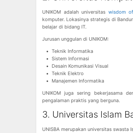
UNIKOM adalah universitas
wisdom of
komputer. Lokasinya strategis di Bandu
belajar di bidang IT.
Jurusan unggulan di UNIKOM:
Teknik Informatika
Sistem Informasi
Desain Komunikasi Visual
Teknik Elektro
Manajemen Informatika
UNIKOM juga sering bekerjasama den
pengalaman praktis yang berguna.
3. Universitas Islam 
UNISBA merupakan universitas swasta 