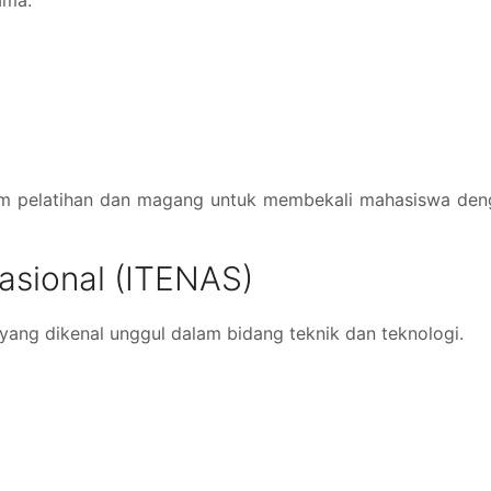
ama:
m pelatihan dan magang untuk membekali mahasiswa den
Nasional (ITENAS)
yang dikenal unggul dalam bidang teknik dan teknologi.