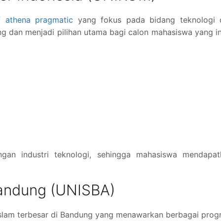
 athena pragmatic
yang fokus pada bidang teknologi 
ng dan menjadi pilihan utama bagi calon mahasiswa yang i
gan industri teknologi, sehingga mahasiswa mendapat
Bandung (UNISBA)
Islam terbesar di Bandung yang menawarkan berbagai pro