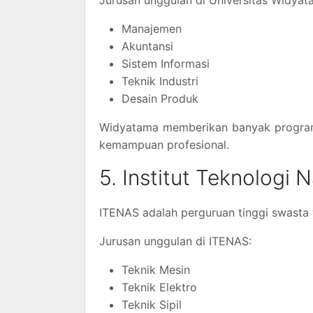
Jurusan unggulan di Universitas Widyat
Manajemen
Akuntansi
Sistem Informasi
Teknik Industri
Desain Produk
Widyatama memberikan banyak progra
kemampuan profesional.
5. Institut Teknologi 
ITENAS adalah perguruan tinggi swasta 
Jurusan unggulan di ITENAS:
Teknik Mesin
Teknik Elektro
Teknik Sipil