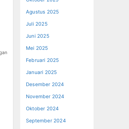
Agustus 2025
Juli 2025
Juni 2025
Mei 2025
gan
Februari 2025
Januari 2025
Desember 2024
November 2024
Oktober 2024
September 2024