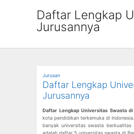
Skip
Daftar Lengkap U
to
content
Jurusannya
Jurusan
Daftar Lengkap Unive
Jurusannya
Daftar Lengkap Universitas Swasta d
kota pendidikan terkemuka di Indonesia.
banyak universitas swasta berkualitas
adalah daftar 5 universitas swasta di 