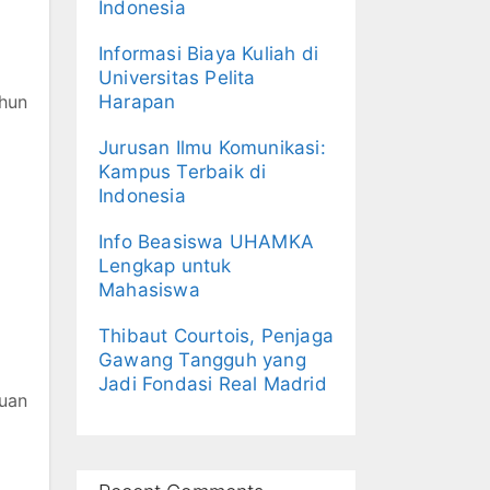
Indonesia
Informasi Biaya Kuliah di
Universitas Pelita
ahun
Harapan
Jurusan Ilmu Komunikasi:
Kampus Terbaik di
Indonesia
Info Beasiswa UHAMKA
Lengkap untuk
Mahasiswa
Thibaut Courtois, Penjaga
Gawang Tangguh yang
Jadi Fondasi Real Madrid
uan