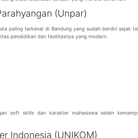
k Parahyangan (Unpar)
sta paling terkenal di Bandung yang sudah berdiri sejak t
litas pendidikan dan fasilitasnya yang modern.
n soft skills dan karakter mahasiswa selain kemamp
ter Indonesia (UNIKOM)