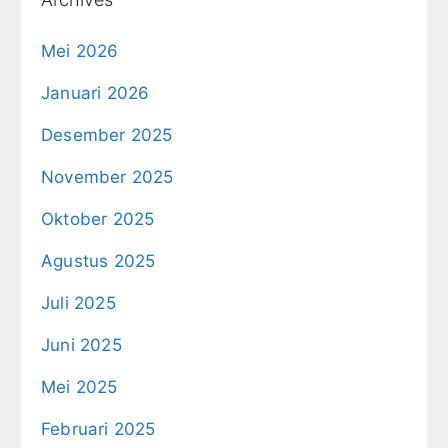
Mei 2026
Januari 2026
Desember 2025
November 2025
Oktober 2025
Agustus 2025
Juli 2025
Juni 2025
Mei 2025
Februari 2025