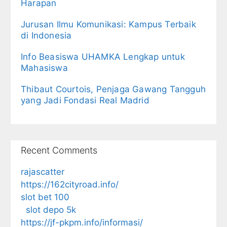
Harapan
Jurusan Ilmu Komunikasi: Kampus Terbaik
di Indonesia
Info Beasiswa UHAMKA Lengkap untuk
Mahasiswa
Thibaut Courtois, Penjaga Gawang Tangguh
yang Jadi Fondasi Real Madrid
Recent Comments
rajascatter
https://162cityroad.info/
slot bet 100
slot depo 5k
https://jf-pkpm.info/informasi/