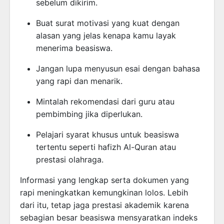
sebelum dikirim.
Buat surat motivasi yang kuat dengan
alasan yang jelas kenapa kamu layak
menerima beasiswa.
Jangan lupa menyusun esai dengan bahasa
yang rapi dan menarik.
Mintalah rekomendasi dari guru atau
pembimbing jika diperlukan.
Pelajari syarat khusus untuk beasiswa
tertentu seperti hafizh Al-Quran atau
prestasi olahraga.
Informasi yang lengkap serta dokumen yang
rapi meningkatkan kemungkinan lolos. Lebih
dari itu, tetap jaga prestasi akademik karena
sebagian besar beasiswa mensyaratkan indeks