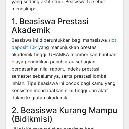
yang sedang aktif studi. Beasiswa tersebut
mencakup:
1. Beasiswa Prestasi
Akademik
Beasiswa ini diperuntukkan bagi mahasiswa
slot
deposit 10k
yang menunjukkan prestasi
akademik tinggi. UHAMKA memberikan bantuan
biaya pendidikan penuh atau sebagian
berdasarkan nilai raport, indeks prestasi
semester sebelumnya, serta prestasi lomba
ilmiah. Tipe beasiswa ini cocok bagi kamu yang
konsisten mendapatkan nilai tinggi dan aktif
dalam kegiatan akademik.
2. Beasiswa Kurang Mampu
(Bidikmisi)