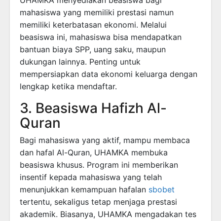
UHAMKA menyediakan beasiswa bagi
mahasiswa yang memiliki prestasi namun
memiliki keterbatasan ekonomi. Melalui
beasiswa ini, mahasiswa bisa mendapatkan
bantuan biaya SPP, uang saku, maupun
dukungan lainnya. Penting untuk
mempersiapkan data ekonomi keluarga dengan
lengkap ketika mendaftar.
3. Beasiswa Hafizh Al-
Quran
Bagi mahasiswa yang aktif, mampu membaca
dan hafal Al-Quran, UHAMKA membuka
beasiswa khusus. Program ini memberikan
insentif kepada mahasiswa yang telah
menunjukkan kemampuan hafalan
sbobet
tertentu, sekaligus tetap menjaga prestasi
akademik. Biasanya, UHAMKA mengadakan tes