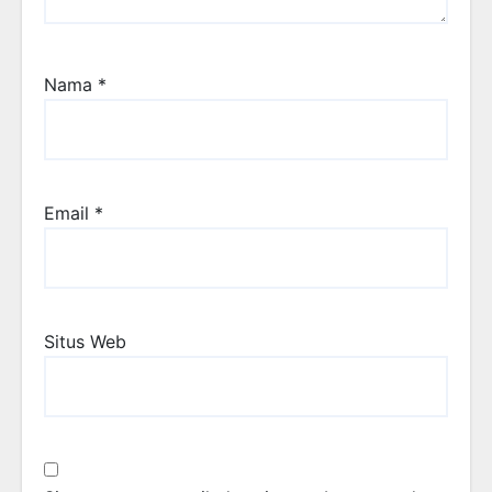
Nama
*
Email
*
Situs Web