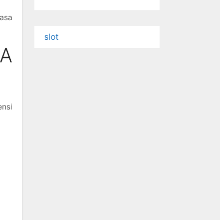
asa
slot
MA
nsi