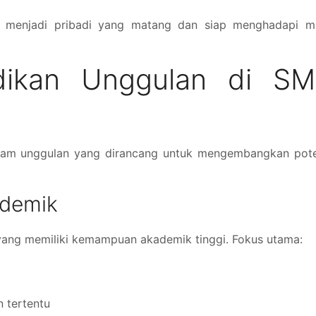
 menjadi pribadi yang matang dan siap menghadapi m
dikan Unggulan di S
ram unggulan yang dirancang untuk mengembangkan pote
ademik
a yang memiliki kemampuan akademik tinggi. Fokus utama:
n tertentu