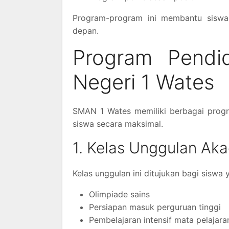
Program-program ini membantu siswa
depan.
Program Pendi
Negeri 1 Wates
SMAN 1 Wates memiliki berbagai prog
siswa secara maksimal.
1. Kelas Unggulan Ak
Kelas unggulan ini ditujukan bagi sisw
Olimpiade sains
Persiapan masuk perguruan tinggi
Pembelajaran intensif mata pelajara