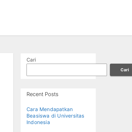
Cari
Cari
Recent Posts
Cara Mendapatkan
Beasiswa di Universitas
Indonesia