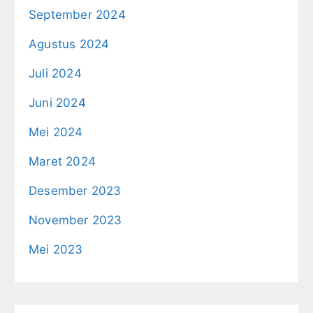
September 2024
Agustus 2024
Juli 2024
Juni 2024
Mei 2024
Maret 2024
Desember 2023
November 2023
Mei 2023