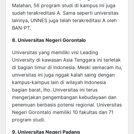
Malahan, 56 program studi di kampus ini juga
sudah terakreditasi A. Sama seperti universitas
lainnya, UNNES juga telah terakreditasi A oleh
BAN-PT.
8. Universitas Negeri Gorontalo
Universitas yang memiliki visi Leading
University di kawasan Asia Tenggara ini terletak
di bagian timur di Indonesia. Meski semacam itu,
universitas ini juga nggak kalah saing dengan
kampus-kampus lain di wilayah Indonesia
bagian barat, lho. Universitas ini terus
mengerjakan pengembangan kebudayaan dan
penemuan berbasis potensi regional. Universitas
Negeri Gorontalo memiliki 10 fakultas dan 71
program studi.
9. Universitas Negeri Padang