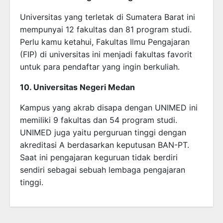
Universitas yang terletak di Sumatera Barat ini
mempunyai 12 fakultas dan 81 program studi.
Perlu kamu ketahui, Fakultas Ilmu Pengajaran
(FIP) di universitas ini menjadi fakultas favorit
untuk para pendaftar yang ingin berkuliah.
10. Universitas Negeri Medan
Kampus yang akrab disapa dengan UNIMED ini
memiliki 9 fakultas dan 54 program studi.
UNIMED juga yaitu perguruan tinggi dengan
akreditasi A berdasarkan keputusan BAN-PT.
Saat ini pengajaran keguruan tidak berdiri
sendiri sebagai sebuah lembaga pengajaran
tinggi.