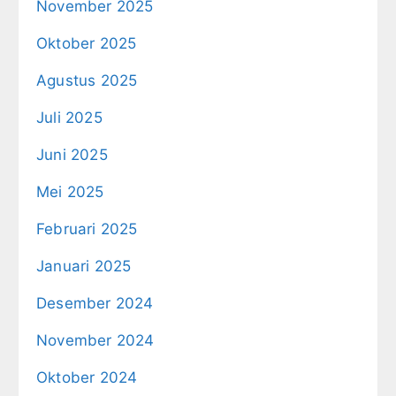
November 2025
Oktober 2025
Agustus 2025
Juli 2025
Juni 2025
Mei 2025
Februari 2025
Januari 2025
Desember 2024
November 2024
Oktober 2024