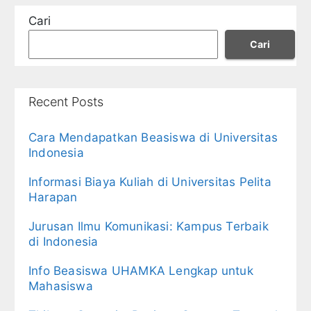
Cari
Cari
Recent Posts
Cara Mendapatkan Beasiswa di Universitas
Indonesia
Informasi Biaya Kuliah di Universitas Pelita
Harapan
Jurusan Ilmu Komunikasi: Kampus Terbaik
di Indonesia
Info Beasiswa UHAMKA Lengkap untuk
Mahasiswa