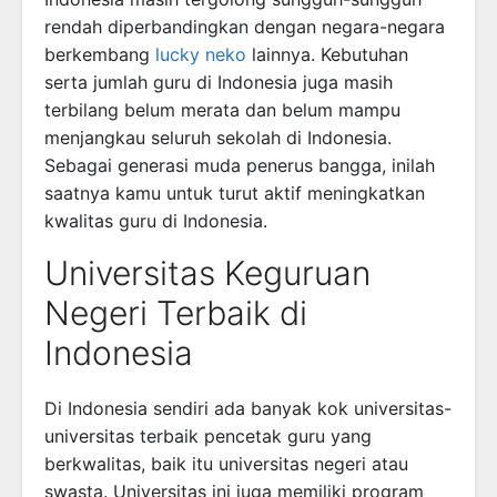
rendah diperbandingkan dengan negara-negara
berkembang
lucky neko
lainnya. Kebutuhan
serta jumlah guru di Indonesia juga masih
terbilang belum merata dan belum mampu
menjangkau seluruh sekolah di Indonesia.
Sebagai generasi muda penerus bangga, inilah
saatnya kamu untuk turut aktif meningkatkan
kwalitas guru di Indonesia.
Universitas Keguruan
Negeri Terbaik di
Indonesia
Di Indonesia sendiri ada banyak kok universitas-
universitas terbaik pencetak guru yang
berkwalitas, baik itu universitas negeri atau
swasta. Universitas ini juga memiliki program