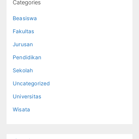
Categories
Beasiswa
Fakultas
Jurusan
Pendidikan
Sekolah
Uncategorized
Universitas
Wisata